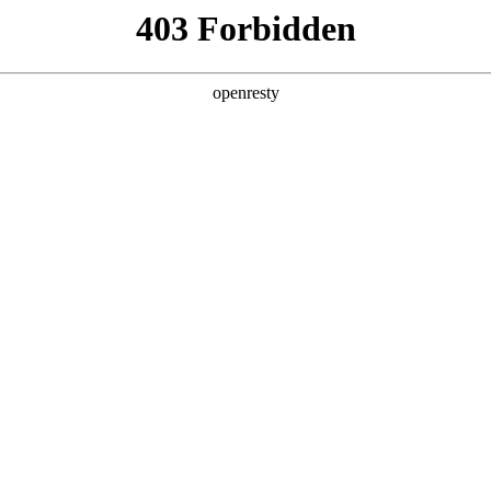
产品及服务
行业解决方案
合作伙伴
投资者关系
国际问学
智算基础设施
算力调度加速
智