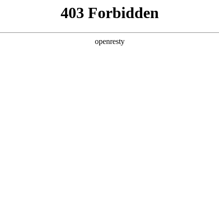
产品及服务
行业解决方案
合作伙伴
投资者关系
微软课程培训
微软短视频学
精选微软技术讯息和实用课程
活跃的学习平台和社区。
预约专家咨询 >>